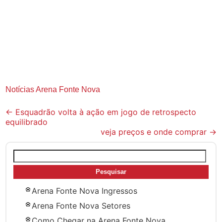
Notícias Arena Fonte Nova
Post
←
Esquadrão volta à ação em jogo de retrospecto
equilibrado
navigation
veja preços e onde comprar
→
Pesquisar
por:
Arena Fonte Nova Ingressos
Arena Fonte Nova Setores
Como Chegar na Arena Fonte Nova