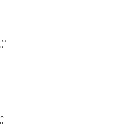
r
ara
ma
ses
o o