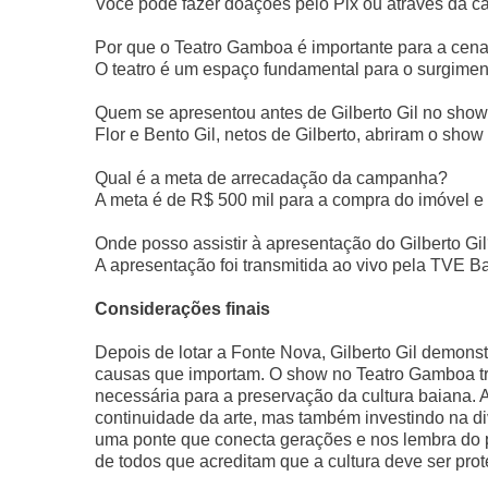
Você pode fazer doações pelo Pix ou através da c
Por que o Teatro Gamboa é importante para a cena 
O teatro é um espaço fundamental para o surgimen
Quem se apresentou antes de Gilberto Gil no sho
Flor e Bento Gil, netos de Gilberto, abriram o sh
Qual é a meta de arrecadação da campanha?
A meta é de R$ 500 mil para a compra do imóvel e
Onde posso assistir à apresentação do Gilberto Gi
A apresentação foi transmitida ao vivo pela TVE B
Considerações finais
Depois de lotar a Fonte Nova, Gilberto Gil demonst
causas que importam. O show no Teatro Gamboa t
necessária para a preservação da cultura baiana. 
continuidade da arte, mas também investindo na div
uma ponte que conecta gerações e nos lembra do p
de todos que acreditam que a cultura deve ser prot