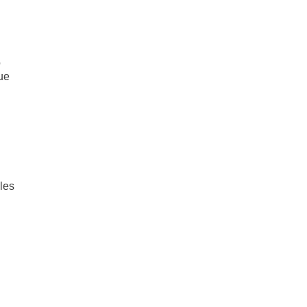
o
ue
les