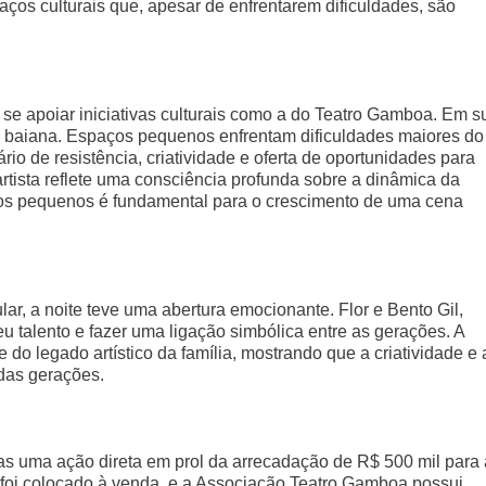
aços culturais que, apesar de enfrentarem dificuldades, são
e se apoiar iniciativas culturais como a do Teatro Gamboa. Em s
ral baiana. Espaços pequenos enfrentam dificuldades maiores do
o de resistência, criatividade e oferta de oportunidades para
artista reflete uma consciência profunda sobre a dinâmica da
aços pequenos é fundamental para o crescimento de uma cena
r, a noite teve uma abertura emocionante. Flor e Bento Gil,
eu talento e fazer uma ligação simbólica entre as gerações. A
o legado artístico da família, mostrando que a criatividade e 
das gerações.
s uma ação direta em prol da arrecadação de R$ 500 mil para 
 foi colocado à venda, e a Associação Teatro Gamboa possui