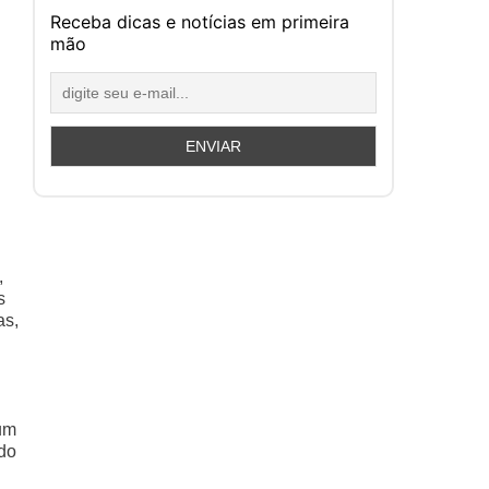
Receba dicas e notícias em primeira
mão
,
s
as,
um
ndo