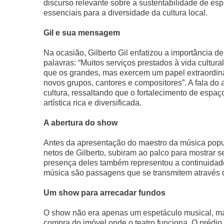
discurso relevante sobre a sustentabilidade de esp
essenciais para a diversidade da cultura local.
Gil e sua mensagem
Na ocasião, Gilberto Gil enfatizou a importância d
palavras: “Muitos serviços prestados à vida cultu
que os grandes, mas exercem um papel extraordinári
novos grupos, cantores e compositores”. A fala do 
cultura, ressaltando que o fortalecimento de esp
artística rica e diversificada.
A abertura do show
Antes da apresentação do maestro da música popula
netos de Gilberto, subiram ao palco para mostrar s
presença deles também representou a continuidade d
música são passagens que se transmitem através 
Um show para arrecadar fundos
O show não era apenas um espetáculo musical, ma
compra do imóvel onde o teatro funciona. O prédio