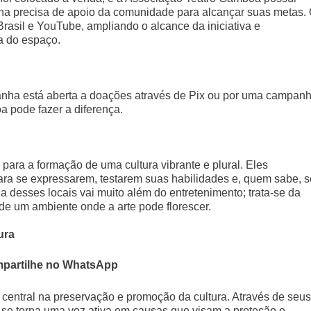
nha precisa de apoio da comunidade para alcançar suas metas.
Brasil e YouTube, ampliando o alcance da iniciativa e
a do espaço.
anha está aberta a doações através de Pix ou por uma campan
a pode fazer a diferença.
ra a formação de uma cultura vibrante e plural. Eles
ara se expressarem, testarem suas habilidades e, quem sabe, s
ia desses locais vai muito além do entretenimento; trata-se da
de um ambiente onde a arte pode florescer.
ura
partilhe no WhatsApp
central na preservação e promoção da cultura. Através de seus
se torna uma voz ativa em causas que visam a proteção e