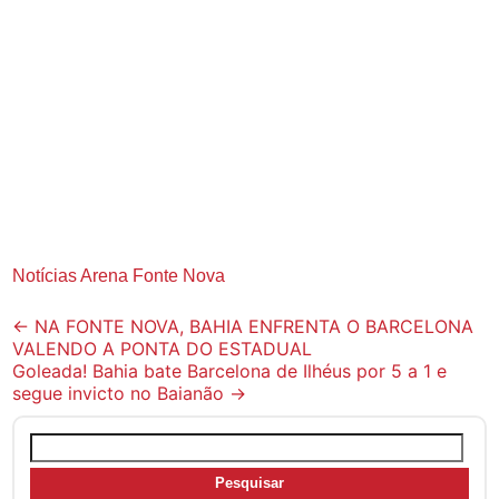
Notícias Arena Fonte Nova
Post
←
NA FONTE NOVA, BAHIA ENFRENTA O BARCELONA
VALENDO A PONTA DO ESTADUAL
navigation
Goleada! Bahia bate Barcelona de Ilhéus por 5 a 1 e
segue invicto no Baianão
→
Pesquisar
por: