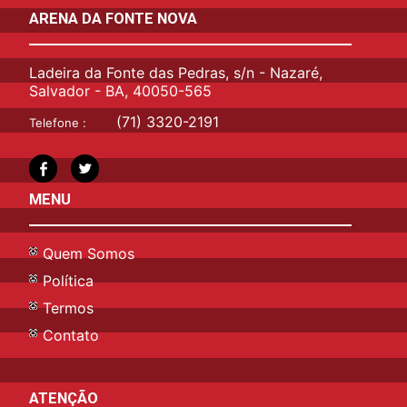
ARENA DA FONTE NOVA
Ladeira da Fonte das Pedras, s/n - Nazaré,
Salvador - BA, 40050-565
(71) 3320-2191
Telefone :
MENU
Quem Somos
Política
Termos
Contato
ATENÇÃO