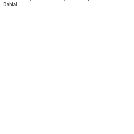
Bahia!