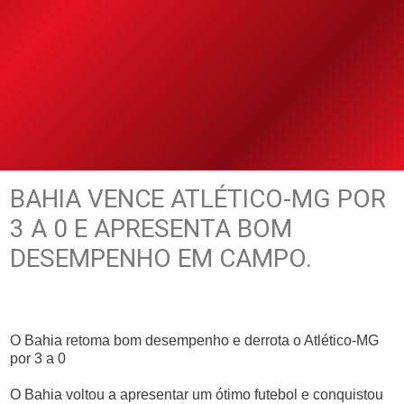
BAHIA VENCE ATLÉTICO-MG POR
3 A 0 E APRESENTA BOM
DESEMPENHO EM CAMPO.
O Bahia retoma bom desempenho e derrota o Atlético-MG
por 3 a 0
O Bahia voltou a apresentar um ótimo futebol e conquistou