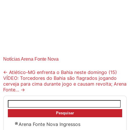
Notícias Arena Fonte Nova
Post
←
Atlético-MG enfrenta o Bahia neste domingo (15)
VÍDEO: Torcedores do Bahia são flagrados jogando
navigation
cerveja para cima durante jogo e causam revolta; Arena
Fonte…
→
Pesquisar
por:
Arena Fonte Nova Ingressos