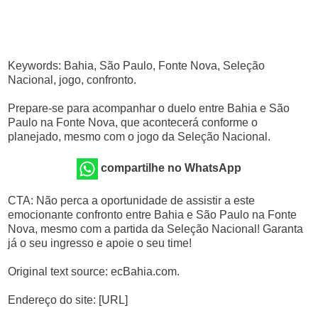
Keywords: Bahia, São Paulo, Fonte Nova, Seleção
Nacional, jogo, confronto.
Prepare-se para acompanhar o duelo entre Bahia e São
Paulo na Fonte Nova, que acontecerá conforme o
planejado, mesmo com o jogo da Seleção Nacional.
compartilhe no WhatsApp
CTA: Não perca a oportunidade de assistir a este
emocionante confronto entre Bahia e São Paulo na Fonte
Nova, mesmo com a partida da Seleção Nacional! Garanta
já o seu ingresso e apoie o seu time!
Original text source: ecBahia.com.
Endereço do site: [URL]