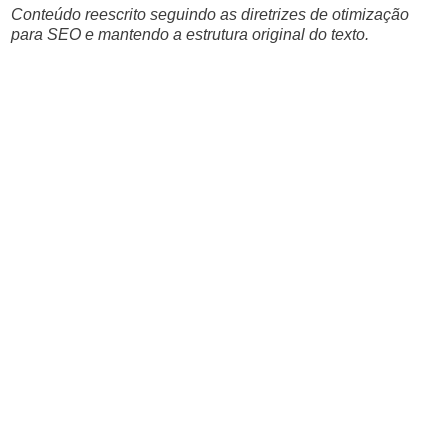
Conteúdo reescrito seguindo as diretrizes de otimização
para SEO e mantendo a estrutura original do texto.