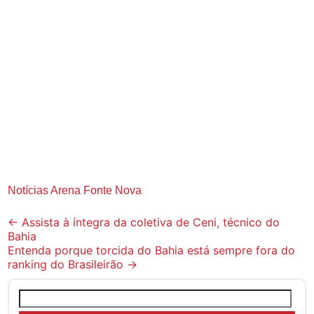
Notícias Arena Fonte Nova
Post
←
Assista à íntegra da coletiva de Ceni, técnico do
Bahia
navigation
Entenda porque torcida do Bahia está sempre fora do
ranking do Brasileirão
→
Pesquisar
por: