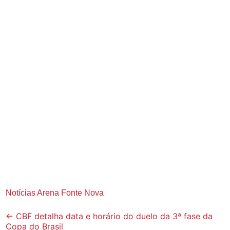
Notícias Arena Fonte Nova
Post
←
CBF detalha data e horário do duelo da 3ª fase da
Copa do Brasil
navigation