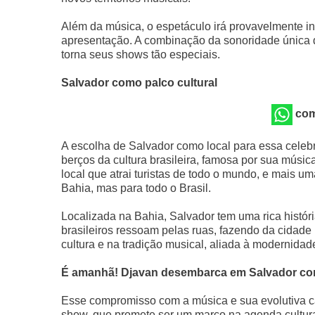
Além da música, o espetáculo irá provavelmente i
apresentação. A combinação da sonoridade única 
torna seus shows tão especiais.
Salvador como palco cultural
com
A escolha de Salvador como local para essa celeb
berços da cultura brasileira, famosa por sua músi
local que atrai turistas de todo o mundo, e mais um
Bahia, mas para todo o Brasil.
Localizada na Bahia, Salvador tem uma rica históri
brasileiros ressoam pelas ruas, fazendo da cidade 
cultura e na tradição musical, aliada à modernida
É amanhã! Djavan desembarca em Salvador com
Esse compromisso com a música e sua evolutiva ca
show, que promete ser um marco na agenda cultur