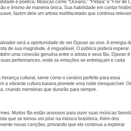
didade e poética. Músicas como “Oceano,” “Pétala” e “Flor de L
o e lirismo de maneira única. Sua habilidade em contar histór
suave, fazem dele um artista multifacetado que continua relevan
lvador será a oportunidade de ver Djavan ao vivo. A energia d
sta de sua magnitude, é inigualável. O público poderá esperar
ém uma conexão genuína entre o artista e seus fãs. Djavan é
e suas performances, onde as emoções se entrelaçam e cada
herança cultural, serve como o cenário perfeito para essa
 a vibrante cultura baiana promete uma noite inesquecível. O
ista, criando memórias que durarão para sempre.
es. Muitos fãs estão ansiosos para ouvir suas músicas favori
ista que se tornou um pilar na música brasileira. Além dos
sente novas canções, provando que ele continua a explorar