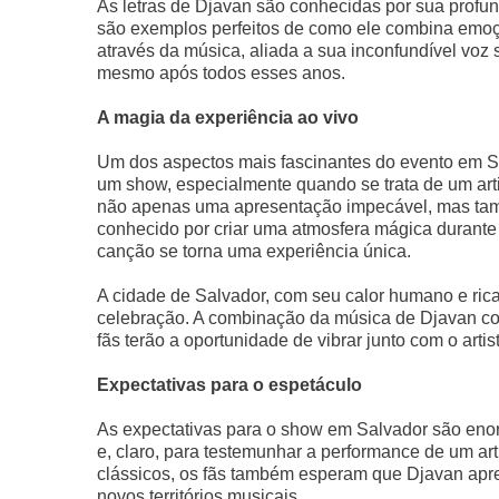
As letras de Djavan são conhecidas por sua profun
são exemplos perfeitos de como ele combina emoçã
através da música, aliada a sua inconfundível voz 
mesmo após todos esses anos.
A magia da experiência ao vivo
Um dos aspectos mais fascinantes do evento em Sa
um show, especialmente quando se trata de um arti
não apenas uma apresentação impecável, mas tamb
conhecido por criar uma atmosfera mágica durant
canção se torna uma experiência única.
A cidade de Salvador, com seu calor humano e rica 
celebração. A combinação da música de Djavan com
fãs terão a oportunidade de vibrar junto com o art
Expectativas para o espetáculo
As expectativas para o show em Salvador são enorm
e, claro, para testemunhar a performance de um art
clássicos, os fãs também esperam que Djavan apre
novos territórios musicais.