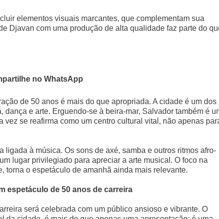
ncluir elementos visuais marcantes, que complementam sua
de Djavan com uma produção de alta qualidade faz parte do qu
partilhe no WhatsApp
ração de 50 anos é mais do que apropriada. A cidade é um dos
ca, dança e arte. Erguendo-se à beira-mar, Salvador também é u
a vez se reafirma como um centro cultural vital, não apenas par
a ligada à música. Os sons de axé, samba e outros ritmos afro-
um lugar privilegiado para apreciar a arte musical. O foco na
de, torna o espetáculo de amanhã ainda mais relevante.
 espetáculo de 50 anos de carreira
rreira será celebrada com um público ansioso e vibrante. O
al da cidade, é mais do que apenas uma apresentação: é uma