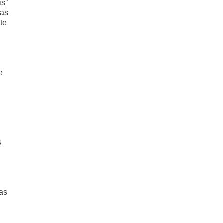
is”
ias
te
e
s
tas