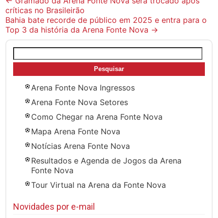
Post
←
Gramado da Arena Fonte Nova será trocado após
críticas no Brasileirão
navigation
Bahia bate recorde de público em 2025 e entra para o
Top 3 da história da Arena Fonte Nova
→
Pesquisar
por:
Arena Fonte Nova Ingressos
Arena Fonte Nova Setores
Como Chegar na Arena Fonte Nova
Mapa Arena Fonte Nova
Notícias Arena Fonte Nova
Resultados e Agenda de Jogos da Arena
Fonte Nova
Tour Virtual na Arena da Fonte Nova
Novidades por e-mail