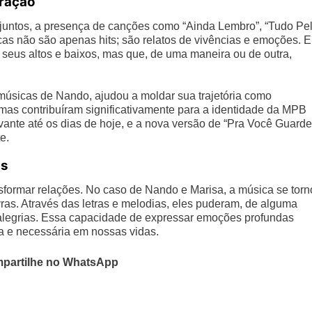
ração
 juntos, a presença de canções como “Ainda Lembro”, “Tudo Pe
as não são apenas hits; são relatos de vivências e emoções. E
seus altos e baixos, mas que, de uma maneira ou de outra,
 músicas de Nando, ajudou a moldar sua trajetória como
mas contribuíram significativamente para a identidade da MPB
vante até os dias de hoje, e a nova versão de “Pra Você Guarde
e.
as
nsformar relações. No caso de Nando e Marisa, a música se tor
s. Através das letras e melodias, eles puderam, de alguma
e alegrias. Essa capacidade de expressar emoções profundas
sa e necessária em nossas vidas.
partilhe no WhatsApp