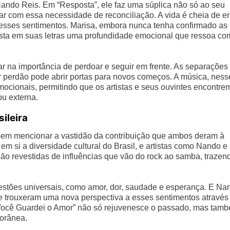
ando Reis. Em “Resposta”, ele faz uma súplica não só ao seu
ar com essa necessidade de reconciliação. A vida é cheia de er
 esses sentimentos. Marisa, embora nunca tenha confirmado as
sta em suas letras uma profundidade emocional que ressoa co
ar na importância de perdoar e seguir em frente. As separações
r perdão pode abrir portas para novos começos. A música, ness
ocionais, permitindo que os artistas e seus ouvintes encontre
ou externa.
ileira
sem mencionar a vastidão da contribuição que ambos deram à
m si a diversidade cultural do Brasil, e artistas como Nando e
ão revestidas de influências que vão do rock ao samba, trazen
uestões universais, como amor, dor, saudade e esperança. E Na
 trouxeram uma nova perspectiva a esses sentimentos através
a Você Guardei o Amor” não só rejuvenesce o passado, mas tam
porânea.