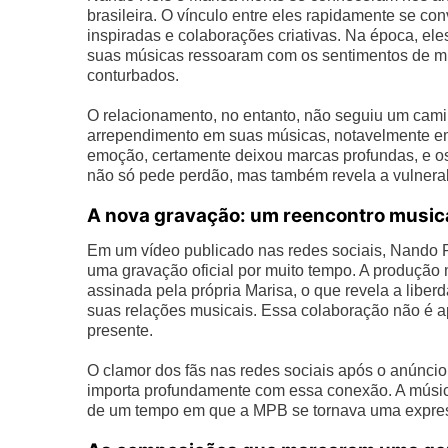
brasileira. O vínculo entre eles rapidamente se c
inspiradas e colaborações criativas. Na época, el
suas músicas ressoaram com os sentimentos de mu
conturbados.
O relacionamento, no entanto, não seguiu um cami
arrependimento em suas músicas, notavelmente em
emoção, certamente deixou marcas profundas, e os 
não só pede perdão, mas também revela a vulnerabi
A nova gravação: um reencontro musical
Em um vídeo publicado nas redes sociais, Nando R
uma gravação oficial por muito tempo. A produção
assinada pela própria Marisa, o que revela a libe
suas relações musicais. Essa colaboração não é 
presente.
O clamor dos fãs nas redes sociais após o anúncio
importa profundamente com essa conexão. A músic
de um tempo em que a MPB se tornava uma express