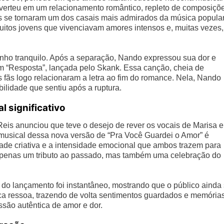
onverteu em um relacionamento romântico, repleto de composiçõ
es se tornaram um dos casais mais admirados da música popular
itos jovens que vivenciavam amores intensos e, muitas vezes,
nho tranquilo. Após a separação, Nando expressou sua dor e
 “Resposta”, lançada pelo Skank. Essa canção, cheia de
fãs logo relacionaram a letra ao fim do romance. Nela, Nando
lidade que sentiu após a ruptura.
 significativo
eis anunciou que teve o desejo de rever os vocais de Marisa 
 musical dessa nova versão de “Pra Você Guardei o Amor” é
rdade criativa e a intensidade emocional que ambos trazem para
apenas um tributo ao passado, mas também uma celebração do
 do lançamento foi instantâneo, mostrando que o público ainda
a ressoa, trazendo de volta sentimentos guardados e memória
ão autêntica de amor e dor.