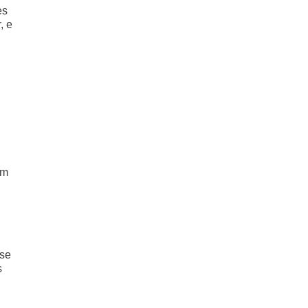
es
, e
em
 se
s