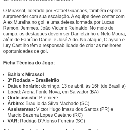
O Mirassol, liderado por Rafael Guanaes, também espera
surpreender com sua escalação. A equipe deve contar com
Alex Muralha no gol, e uma defesa formada por Lucas
Ramon, Jemmes, João Victor e Reinaldo. No meio de
campo, os destaques devem ser Danielzinho e Neto Moura,
além de Fabrício Daniel e José Aldo. No ataque, Clayson e
Iury Castilho têm a responsabilidade de criar as melhores
oportunidades de gol.
Ficha Técnica do Jogo:
Bahia x Mirassol
3ª Rodada – Brasileirão
Data e horário:
domingo, 13 de abril, às 16h (de Brasília)
Local:
Arena Fonte Nova, em Salvador (BA)
Onde assistir:
Premiere
Árbitro:
Braulio da Silva Machado (SC)
Assistentes:
Victor Hugo Imazu dos Santos (PR) e
Marcio Bezerra Lopes Caetano (RO)
VAR:
Rodrigo D’Alonso Ferreira (SC)