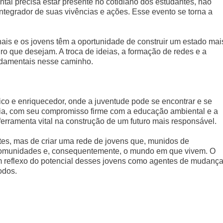
al precisa estar presente no cotidiano dos estudantes, não
tegrador de suas vivências e ações. Esse evento se torna a
onais e os jovens têm a oportunidade de construir um estado mai
ro que desejam. A troca de ideias, a formação de redes e a
ndamentais nesse caminho.
o e enriquecedor, onde a juventude pode se encontrar e se
hia, com seu compromisso firme com a educação ambiental e a
erramenta vital na construção de um futuro mais responsável.
tes, mas de criar uma rede de jovens que, munidos de
 comunidades e, consequentemente, o mundo em que vivem. O
 reflexo do potencial desses jovens como agentes de mudança
odos.