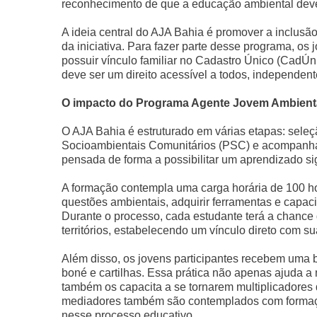
reconhecimento de que a educação ambiental deve 
A ideia central do AJA Bahia é promover a inclusão 
da iniciativa. Para fazer parte desse programa, os
possuir vínculo familiar no Cadastro Único (CadÚn
deve ser um direito acessível a todos, independen
O impacto do Programa Agente Jovem Ambiental
O AJA Bahia é estruturado em várias etapas: sele
Socioambientais Comunitários (PSC) e acompanh
pensada de forma a possibilitar um aprendizado sign
A formação contempla uma carga horária de 100 ho
questões ambientais, adquirir ferramentas e capa
Durante o processo, cada estudante terá a chance
territórios, estabelecendo um vínculo direto com su
Além disso, os jovens participantes recebem uma bo
boné e cartilhas. Essa prática não apenas ajuda a
também os capacita a se tornarem multiplicadore
mediadores também são contemplados com formaçã
nesse processo educativo.