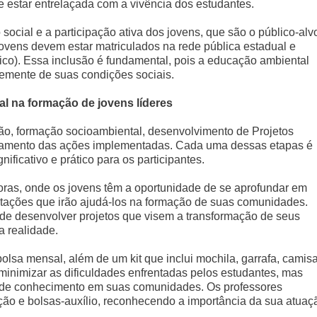
estar entrelaçada com a vivência dos estudantes.
social e a participação ativa dos jovens, que são o público-alv
 jovens devem estar matriculados na rede pública estadual e
ico). Essa inclusão é fundamental, pois a educação ambiental
temente de suas condições sociais.
 na formação de jovens líderes
ção, formação socioambiental, desenvolvimento de Projetos
amento das ações implementadas. Cada uma dessas etapas é
ificativo e prático para os participantes.
ras, onde os jovens têm a oportunidade de se aprofundar em
citações que irão ajudá-los na formação de suas comunidades.
 de desenvolver projetos que visem a transformação de seus
a realidade.
lsa mensal, além de um kit que inclui mochila, garrafa, camisa
 minimizar as dificuldades enfrentadas pelos estudantes, mas
s de conhecimento em suas comunidades. Os professores
o e bolsas-auxílio, reconhecendo a importância da sua atuaç