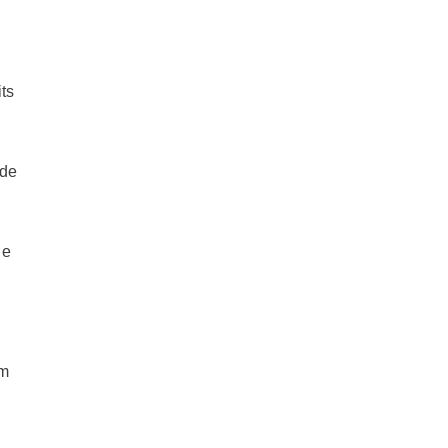
ts
 de
 e
em