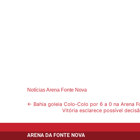
Notícias Arena Fonte Nova
Post
←
Bahia goleia Colo-Colo por 6 a 0 na Arena 
Vitória esclarece possível deci
navigation
ARENA DA FONTE NOVA