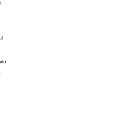
e
al
ito
o