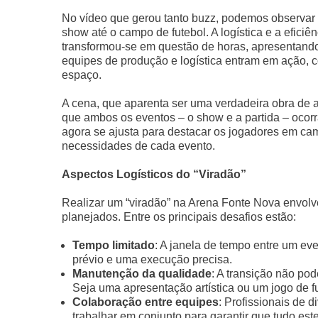
No vídeo que gerou tanto buzz, podemos observar a
show até o campo de futebol. A logística e a efici
transformou-se em questão de horas, apresentan
equipes de produção e logística entram em ação, 
espaço.
A cena, que aparenta ser uma verdadeira obra de a
que ambos os eventos – o show e a partida – ocor
agora se ajusta para destacar os jogadores em cam
necessidades de cada evento.
Aspectos Logísticos do “Viradão”
Realizar um “viradão” na Arena Fonte Nova envolv
planejados. Entre os principais desafios estão:
Tempo limitado
: A janela de tempo entre um eve
prévio e uma execução precisa.
Manutenção da qualidade
: A transição não p
Seja uma apresentação artística ou um jogo de f
Colaboração entre equipes
: Profissionais de 
trabalhar em conjunto para garantir que tudo estej