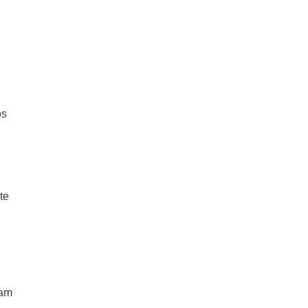
os
te
sam